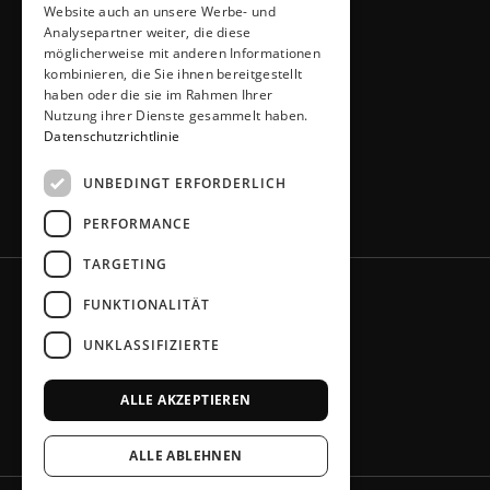
Krombacher Straße 4
Website auch an unsere Werbe- und
Analysepartner weiter, die diese
51491 Overath
möglicherweise mit anderen Informationen
02206 / 6461
kombinieren, die Sie ihnen bereitgestellt
info@kuechen-thiemann.de
haben oder die sie im Rahmen Ihrer
ÖFFNUNGSZEITEN
Nutzung ihrer Dienste gesammelt haben.
Mo – Fr
9 – 18 Uhr
Datenschutzrichtlinie
Sa
9 – 13 Uhr
UNBEDINGT ERFORDERLICH
oder gerne nach Absprache
PERFORMANCE
TARGETING
FUNKTIONALITÄT
UNKLASSIFIZIERTE
ALLE AKZEPTIEREN
ALLE ABLEHNEN