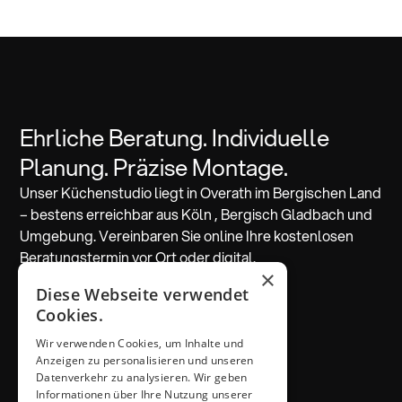
Ehrliche Beratung. Individuelle
Planung. Präzise Montage.
Unser Küchenstudio liegt in Overath im Bergischen Land
– bestens erreichbar aus Köln , Bergisch Gladbach und
Umgebung. Vereinbaren Sie online Ihre kostenlosen
Beratungstermin vor Ort oder digital.
×
Diese Webseite verwendet
Beratung vereinbaren
Cookies.
Wir verwenden Cookies, um Inhalte und
ADRESSE & KONTAKT
Anzeigen zu personalisieren und unseren
Küchen Thiemann
Datenverkehr zu analysieren. Wir geben
Thiemann GmbH
Informationen über Ihre Nutzung unserer