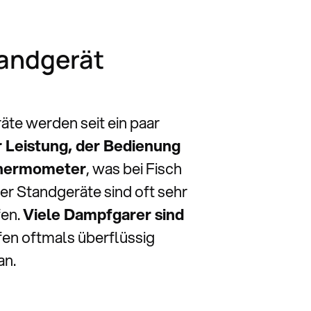
tandgerät
äte werden seit ein paar
r Leistung, der Bedienung
hermometer
, was bei Fisch
er Standgeräte sind oft sehr
fen.
Viele Dampfgarer sind
fen oftmals überflüssig
an.