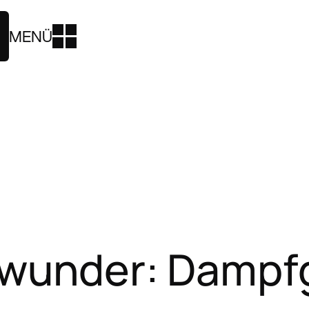
MENÜ
under: Dampfg