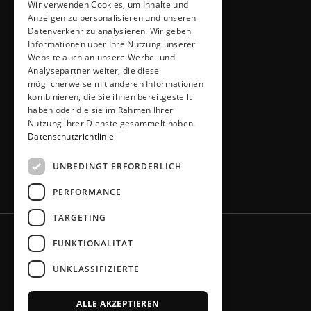
Wir verwenden Cookies, um Inhalte und
ADRESSE & KONTAKT
Anzeigen zu personalisieren und unseren
Küchen Thiemann
Datenverkehr zu analysieren. Wir geben
Thiemann GmbH
Informationen über Ihre Nutzung unserer
Krombacher Straße 4
Website auch an unsere Werbe- und
Analysepartner weiter, die diese
51491 Overath
möglicherweise mit anderen Informationen
02206 / 6461
kombinieren, die Sie ihnen bereitgestellt
info@kuechen-thiemann.de
haben oder die sie im Rahmen Ihrer
ÖFFNUNGSZEITEN
Nutzung ihrer Dienste gesammelt haben.
Mo – Fr
9 – 18 Uhr
Datenschutzrichtlinie
Sa
9 – 13 Uhr
UNBEDINGT ERFORDERLICH
oder gerne nach Absprache
PERFORMANCE
TARGETING
FUNKTIONALITÄT
UNKLASSIFIZIERTE
ALLE AKZEPTIEREN