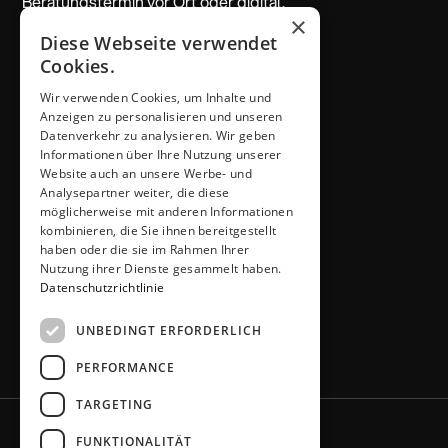
Beratungstermin vor Ort oder digital.
×
Diese Webseite verwendet
Beratung vereinbaren
Cookies.
Wir verwenden Cookies, um Inhalte und
ADRESSE & KONTAKT
Anzeigen zu personalisieren und unseren
Küchen Thiemann
Datenverkehr zu analysieren. Wir geben
Thiemann GmbH
Informationen über Ihre Nutzung unserer
Krombacher Straße 4
Website auch an unsere Werbe- und
Analysepartner weiter, die diese
51491 Overath
möglicherweise mit anderen Informationen
02206 / 6461
kombinieren, die Sie ihnen bereitgestellt
info@kuechen-thiemann.de
haben oder die sie im Rahmen Ihrer
ÖFFNUNGSZEITEN
Nutzung ihrer Dienste gesammelt haben.
Mo – Fr
9 – 18 Uhr
Datenschutzrichtlinie
Sa
9 – 13 Uhr
UNBEDINGT ERFORDERLICH
oder gerne nach Absprache
PERFORMANCE
TARGETING
FUNKTIONALITÄT