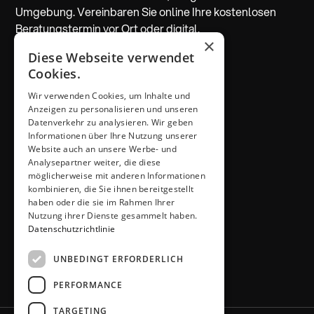
Umgebung. Vereinbaren Sie online Ihre kostenlosen
Beratungstermin vor Ort oder digital.
×
Diese Webseite verwendet
Beratung vereinbaren
Cookies.
Wir verwenden Cookies, um Inhalte und
ADRESSE & KONTAKT
Anzeigen zu personalisieren und unseren
Küchen Thiemann
Datenverkehr zu analysieren. Wir geben
Thiemann GmbH
Informationen über Ihre Nutzung unserer
Krombacher Straße 4
Website auch an unsere Werbe- und
Analysepartner weiter, die diese
51491 Overath
möglicherweise mit anderen Informationen
02206 / 6461
kombinieren, die Sie ihnen bereitgestellt
info@kuechen-thiemann.de
haben oder die sie im Rahmen Ihrer
ÖFFNUNGSZEITEN
Nutzung ihrer Dienste gesammelt haben.
Mo – Fr
9 – 18 Uhr
Datenschutzrichtlinie
Sa
9 – 13 Uhr
UNBEDINGT ERFORDERLICH
oder gerne nach Absprache
PERFORMANCE
TARGETING