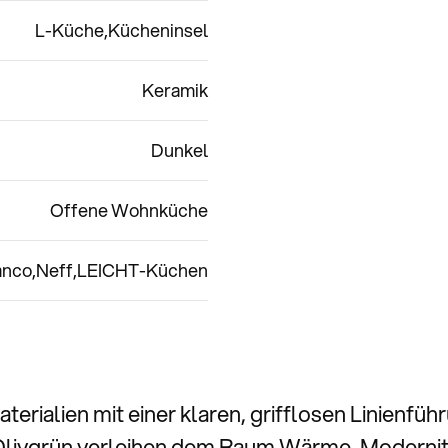
L-Küche
Kücheninsel
Keramik
Dunkel
Offene Wohnküche
anco
Neff
LEICHT-Küchen
terialien mit einer klaren, grifflosen Linienf
 Olivgrün verleihen dem Raum Wärme, Modernit