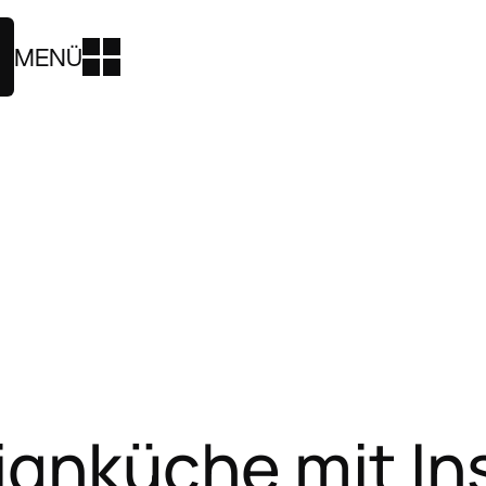
MENÜ
ignküche mit In