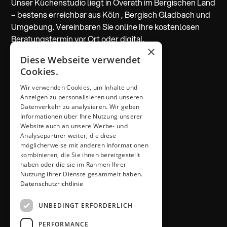
Unser Küchenstudio liegt in Overath im Bergischen Land
– bestens erreichbar aus Köln , Bergisch Gladbach und
Umgebung. Vereinbaren Sie online Ihre kostenlosen
Beratungstermin vor Ort oder digital.
×
Diese Webseite verwendet
Beratung vereinbaren
Cookies.
Wir verwenden Cookies, um Inhalte und
ADRESSE & KONTAKT
Anzeigen zu personalisieren und unseren
Küchen Thiemann
Datenverkehr zu analysieren. Wir geben
Thiemann GmbH
Informationen über Ihre Nutzung unserer
Krombacher Straße 4
Website auch an unsere Werbe- und
Analysepartner weiter, die diese
51491 Overath
möglicherweise mit anderen Informationen
02206 / 6461
kombinieren, die Sie ihnen bereitgestellt
info@kuechen-thiemann.de
haben oder die sie im Rahmen Ihrer
ÖFFNUNGSZEITEN
Nutzung ihrer Dienste gesammelt haben.
Mo – Fr
9 – 18 Uhr
Datenschutzrichtlinie
Sa
9 – 13 Uhr
UNBEDINGT ERFORDERLICH
oder gerne nach Absprache
PERFORMANCE