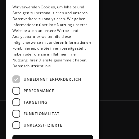
Wir verwenden Cookies, um Inhalte und
ADRESSE & KONTAKT
Anzeigen zu personalisieren und unseren
Küchen Thiemann
Datenverkehr zu analysieren. Wir geben
Thiemann GmbH
Informationen über Ihre Nutzung unserer
Krombacher Straße 4
Website auch an unsere Werbe- und
Analysepartner weiter, die diese
51491 Overath
möglicherweise mit anderen Informationen
02206 / 6461
kombinieren, die Sie ihnen bereitgestellt
info@kuechen-thiemann.de
haben oder die sie im Rahmen Ihrer
ÖFFNUNGSZEITEN
Nutzung ihrer Dienste gesammelt haben.
Mo – Fr
9 – 18 Uhr
Datenschutzrichtlinie
Sa
9 – 13 Uhr
UNBEDINGT ERFORDERLICH
oder gerne nach Absprache
PERFORMANCE
TARGETING
FUNKTIONALITÄT
UNKLASSIFIZIERTE