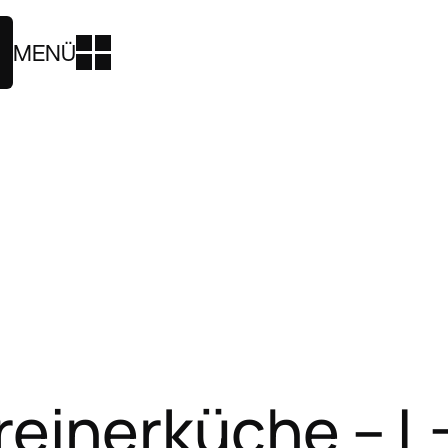
MENÜ
hreinerküche – L