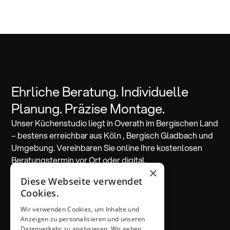
Ehrliche Beratung. Individuelle
Planung. Präzise Montage.
Unser Küchenstudio liegt in Overath im Bergischen Land
– bestens erreichbar aus Köln , Bergisch Gladbach und
Umgebung. Vereinbaren Sie online Ihre kostenlosen
Beratungstermin vor Ort oder digital.
×
Diese Webseite verwendet
Beratung vereinbaren
Cookies.
Wir verwenden Cookies, um Inhalte und
ADRESSE & KONTAKT
Anzeigen zu personalisieren und unseren
Küchen Thiemann
Datenverkehr zu analysieren. Wir geben