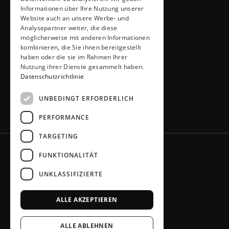
Thiemann GmbH
Informationen über Ihre Nutzung unserer
Krombacher Straße 4
Website auch an unsere Werbe- und
Analysepartner weiter, die diese
51491 Overath
möglicherweise mit anderen Informationen
02206 / 6461
kombinieren, die Sie ihnen bereitgestellt
info@kuechen-thiemann.de
haben oder die sie im Rahmen Ihrer
ÖFFNUNGSZEITEN
Nutzung ihrer Dienste gesammelt haben.
Mo – Fr
9 – 18 Uhr
Datenschutzrichtlinie
Sa
9 – 13 Uhr
UNBEDINGT ERFORDERLICH
oder gerne nach Absprache
PERFORMANCE
TARGETING
FUNKTIONALITÄT
UNKLASSIFIZIERTE
ALLE AKZEPTIEREN
ALLE ABLEHNEN