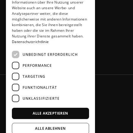
Thiemann GmbH
Informationen über Ihre Nutzung unserer
Krombacher Straße 4
Website auch an unsere Werbe- und
Analysepartner weiter, die diese
51491 Overath
möglicherweise mit anderen Informationen
02206 / 6461
kombinieren, die Sie ihnen bereitgestellt
info@kuechen-thiemann.de
haben oder die sie im Rahmen Ihrer
ÖFFNUNGSZEITEN
Nutzung ihrer Dienste gesammelt haben.
Mo – Fr
9 – 18 Uhr
Datenschutzrichtlinie
Sa
9 – 13 Uhr
UNBEDINGT ERFORDERLICH
oder gerne nach Absprache
PERFORMANCE
TARGETING
FUNKTIONALITÄT
UNKLASSIFIZIERTE
ALLE AKZEPTIEREN
ALLE ABLEHNEN