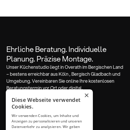
Ehrliche Beratung. Individuelle
Planung. Präzise Montage.
Unser Küchenstudio liegt in Overath im Bergischen Land
– bestens erreichbar aus Köln , Bergisch Gladbach und
Umgebung. Vereinbaren Sie online Ihre kostenlosen
Beratungstermin vor Ort oder digital.
×
Diese Webseite verwendet
Beratung vereinbaren
Cookies.
Wir verwenden Cookies, um Inhalte und
ADRESSE & KONTAKT
Anzeigen zu personalisieren und unseren
Küchen Thiemann
Datenverkehr zu analysieren. Wir geben