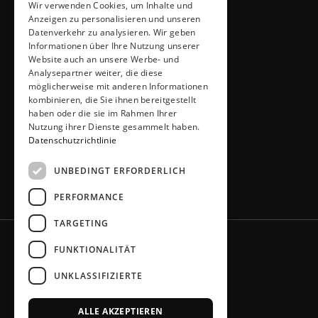
Wir verwenden Cookies, um Inhalte und
ADRESSE & KONTAKT
Anzeigen zu personalisieren und unseren
Küchen Thiemann
Datenverkehr zu analysieren. Wir geben
Thiemann GmbH
Informationen über Ihre Nutzung unserer
Krombacher Straße 4
Website auch an unsere Werbe- und
Analysepartner weiter, die diese
51491 Overath
möglicherweise mit anderen Informationen
02206 / 6461
kombinieren, die Sie ihnen bereitgestellt
info@kuechen-thiemann.de
haben oder die sie im Rahmen Ihrer
ÖFFNUNGSZEITEN
Nutzung ihrer Dienste gesammelt haben.
Mo – Fr
9 – 18 Uhr
Datenschutzrichtlinie
Sa
9 – 13 Uhr
UNBEDINGT ERFORDERLICH
oder gerne nach Absprache
PERFORMANCE
TARGETING
FUNKTIONALITÄT
UNKLASSIFIZIERTE
ALLE AKZEPTIEREN