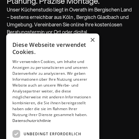
Planung. Präzise Montage.
Unser Küchenstudio liegt in Overath im Bergischen Land
– bestens erreichbar aus Köln , Bergisch Gladbach und
Umgebung. Vereinbaren Sie online Ihre kostenlosen
Beratungstermin vor Ort oder digital.
×
Diese Webseite verwendet
Beratung vereinbaren
Cookies.
Wir verwenden Cookies, um Inhalte und
ADRESSE & KONTAKT
Anzeigen zu personalisieren und unseren
Küchen Thiemann
Datenverkehr zu analysieren. Wir geben
Thiemann GmbH
Informationen über Ihre Nutzung unserer
Krombacher Straße 4
Website auch an unsere Werbe- und
Analysepartner weiter, die diese
51491 Overath
möglicherweise mit anderen Informationen
02206 / 6461
kombinieren, die Sie ihnen bereitgestellt
info@kuechen-thiemann.de
haben oder die sie im Rahmen Ihrer
ÖFFNUNGSZEITEN
Nutzung ihrer Dienste gesammelt haben.
Mo – Fr
9 – 18 Uhr
Datenschutzrichtlinie
Sa
9 – 13 Uhr
UNBEDINGT ERFORDERLICH