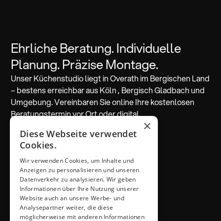
Ehrliche Beratung. Individuelle
Planung. Präzise Montage.
Unser Küchenstudio liegt in Overath im Bergischen Land
– bestens erreichbar aus Köln , Bergisch Gladbach und
Umgebung. Vereinbaren Sie online Ihre kostenlosen
Beratungstermin vor Ort oder digital.
×
Diese Webseite verwendet
Beratung vereinbaren
Cookies.
Wir verwenden Cookies, um Inhalte und
ADRESSE & KONTAKT
Anzeigen zu personalisieren und unseren
Küchen Thiemann
Datenverkehr zu analysieren. Wir geben
Thiemann GmbH
Informationen über Ihre Nutzung unserer
Krombacher Straße 4
Website auch an unsere Werbe- und
Analysepartner weiter, die diese
51491 Overath
möglicherweise mit anderen Informationen
02206 / 6461