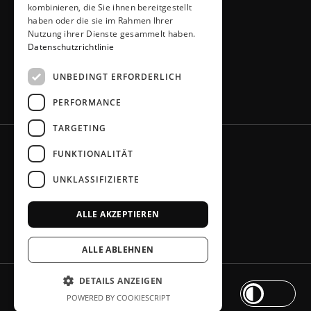
kombinieren, die Sie ihnen bereitgestellt
info@kuechen-thiemann.de
haben oder die sie im Rahmen Ihrer
ÖFFNUNGSZEITEN
Nutzung ihrer Dienste gesammelt haben.
Mo – Fr
Datenschutzrichtlinie
9 – 18 Uhr
Sa
9 – 13 Uhr
UNBEDINGT ERFORDERLICH
oder gerne nach Absprache
PERFORMANCE
TARGETING
FUNKTIONALITÄT
UNKLASSIFIZIERTE
ALLE AKZEPTIEREN
ALLE ABLEHNEN
DETAILS ANZEIGEN
Impressum
Datenschutz
Barrierefreiheit
POWERED BY COOKIESCRIPT