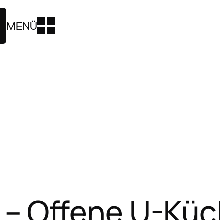
MENÜ
– Offene U-Küch