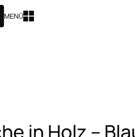
MENÜ
e in Holz – Bla