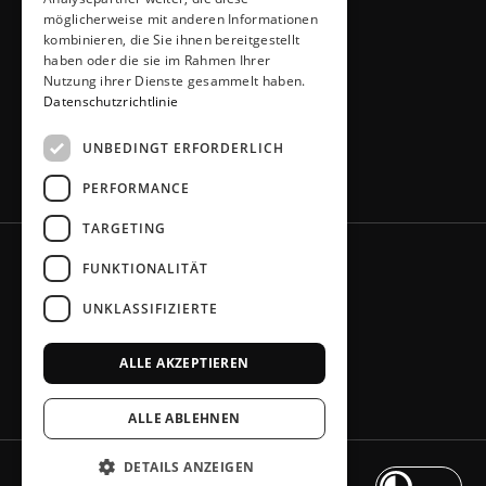
51491 Overath
möglicherweise mit anderen Informationen
02206 / 6461
kombinieren, die Sie ihnen bereitgestellt
info@kuechen-thiemann.de
haben oder die sie im Rahmen Ihrer
ÖFFNUNGSZEITEN
Nutzung ihrer Dienste gesammelt haben.
Mo – Fr
9 – 18 Uhr
Datenschutzrichtlinie
Sa
9 – 13 Uhr
UNBEDINGT ERFORDERLICH
oder gerne nach Absprache
PERFORMANCE
TARGETING
FUNKTIONALITÄT
UNKLASSIFIZIERTE
ALLE AKZEPTIEREN
ALLE ABLEHNEN
DETAILS ANZEIGEN