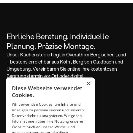
Ehrliche Beratung. Individuelle
Planung. Präzise Montage.
Unser Küchenstudio liegt in Overath im Bergischen Land
– bestens erreichbar aus Köln , Bergisch Gladbach und
Umgebung. Vereinbaren Sie online Ihre kostenlosen
Beratungstermin vor Ort oder digital.
×
Diese Webseite verwendet
Beratung vereinbaren
Cookies.
Wir verwenden Cookies, um Inhalte und
ADRESSE & KONTAKT
Anzeigen zu personalisieren und unseren
Küchen Thiemann
Datenverkehr zu analysieren. Wir geben
Thiemann GmbH
Informationen über Ihre Nutzung unserer
Krombacher Straße 4
Website auch an unsere Werbe- und
Analysepartner weiter, die diese