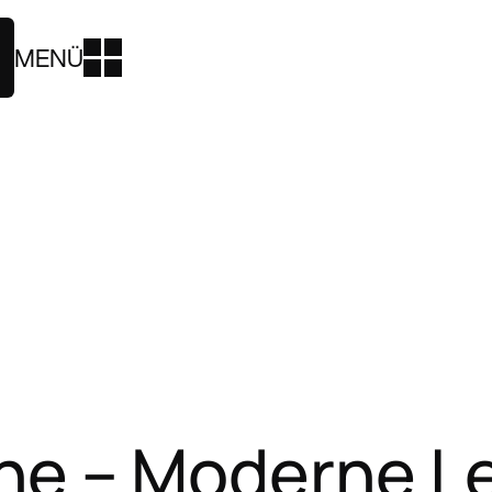
MENÜ
che – Moderne L