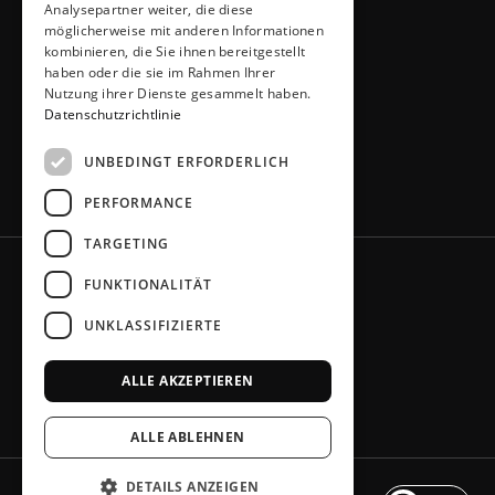
Analysepartner weiter, die diese
51491 Overath
möglicherweise mit anderen Informationen
02206 / 6461
kombinieren, die Sie ihnen bereitgestellt
info@kuechen-thiemann.de
haben oder die sie im Rahmen Ihrer
ÖFFNUNGSZEITEN
Nutzung ihrer Dienste gesammelt haben.
Mo – Fr
9 – 18 Uhr
Datenschutzrichtlinie
Sa
9 – 13 Uhr
UNBEDINGT ERFORDERLICH
oder gerne nach Absprache
PERFORMANCE
TARGETING
FUNKTIONALITÄT
UNKLASSIFIZIERTE
ALLE AKZEPTIEREN
ALLE ABLEHNEN
DETAILS ANZEIGEN