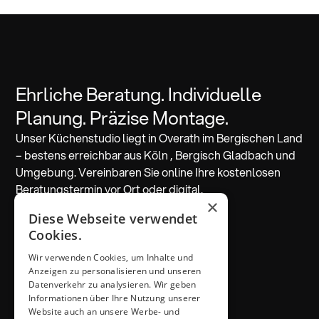
Ehrliche Beratung. Individuelle
Planung. Präzise Montage.
Unser Küchenstudio liegt in Overath im Bergischen Land
– bestens erreichbar aus Köln , Bergisch Gladbach und
Umgebung. Vereinbaren Sie online Ihre kostenlosen
Beratungstermin vor Ort oder digital.
×
Diese Webseite verwendet
Beratung vereinbaren
Cookies.
Wir verwenden Cookies, um Inhalte und
ADRESSE & KONTAKT
Anzeigen zu personalisieren und unseren
Küchen Thiemann
Datenverkehr zu analysieren. Wir geben
Thiemann GmbH
Informationen über Ihre Nutzung unserer
Krombacher Straße 4
Website auch an unsere Werbe- und