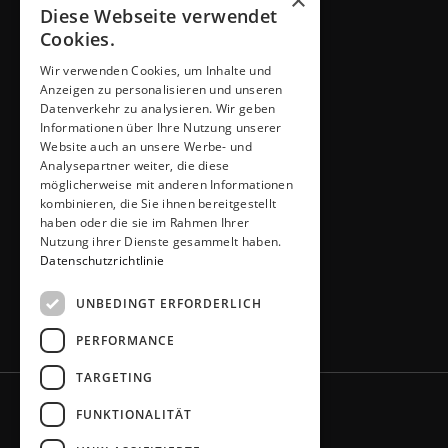
×
Diese Webseite verwendet
Beratung vereinbaren
Cookies.
Wir verwenden Cookies, um Inhalte und
ADRESSE & KONTAKT
Anzeigen zu personalisieren und unseren
Küchen Thiemann
Datenverkehr zu analysieren. Wir geben
Thiemann GmbH
Informationen über Ihre Nutzung unserer
Krombacher Straße 4
Website auch an unsere Werbe- und
Analysepartner weiter, die diese
51491 Overath
möglicherweise mit anderen Informationen
02206 / 6461
kombinieren, die Sie ihnen bereitgestellt
info@kuechen-thiemann.de
haben oder die sie im Rahmen Ihrer
ÖFFNUNGSZEITEN
Nutzung ihrer Dienste gesammelt haben.
Mo – Fr
9 – 18 Uhr
Datenschutzrichtlinie
Sa
9 – 13 Uhr
UNBEDINGT ERFORDERLICH
oder gerne nach Absprache
PERFORMANCE
TARGETING
FUNKTIONALITÄT