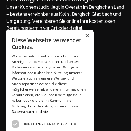
Unser Küchenstudio liegt in Overath im Bergischen Land
– bestens erreichbar aus Köln , Bergisch Gladbach und
Umgebung. Vereinbaren Sie online Ihre kostenlosen
Beratungstermin vor Ort oder digital.
×
Diese Webseite verwendet
Beratung vereinbaren
Cookies.
Wir verwenden Cookies, um Inhalte und
ADRESSE & KONTAKT
Anzeigen zu personalisieren und unseren
Küchen Thiemann
Datenverkehr zu analysieren. Wir geben
Thiemann GmbH
Informationen über Ihre Nutzung unserer
Krombacher Straße 4
Website auch an unsere Werbe- und
Analysepartner weiter, die diese
51491 Overath
möglicherweise mit anderen Informationen
02206 / 6461
kombinieren, die Sie ihnen bereitgestellt
info@kuechen-thiemann.de
haben oder die sie im Rahmen Ihrer
ÖFFNUNGSZEITEN
Nutzung ihrer Dienste gesammelt haben.
Mo – Fr
9 – 18 Uhr
Datenschutzrichtlinie
Sa
9 – 13 Uhr
UNBEDINGT ERFORDERLICH